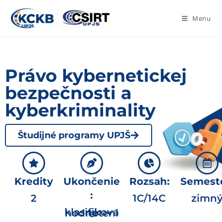
Menu
Právo kybernetickej
bezpečnosti a
kyberkriminality
Študijné programy UPJŠ
Kredity
Ukončenie
Rozsah:
Semeste
:
2
1C/14C
zimn
klasifikované hodnotenie