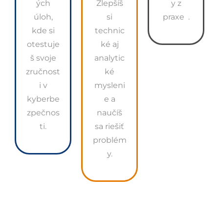
ých
Zlepšíš
y z
úloh,
si
praxe .
kde si
technic
otestuje
ké aj
š svoje
analytic
zručnost
ké
i v
mysleni
kyberbe
e a
zpečnos
naučíš
ti.
sa riešiť
problém
y.