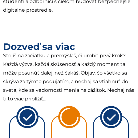
študenti a odborníci s cieľom budovať bezpečnejšie
digitálne prostredie.
Dozveď sa viac
Stojíš na začiatku a premýšľaš, či urobiť prvý krok?
Každá výzva, každá skúsenosť a každý moment ťa
môže posunúť ďalej, než čakáš. Objav, čo všetko sa
skrýva za týmto podujatím, a nechaj sa vtiahnuť do
sveta, kde sa vedomosti menia na zážitok. Nechaj nás
ti to viac priblížiť…