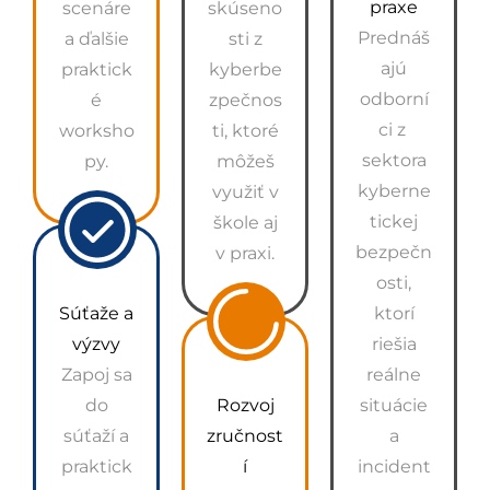
praxe
scenáre
skúseno
Prednáš
a ďalšie
sti z
ajú
praktick
kyberbe
odborní
é
zpečnos
ci z
worksho
ti, ktoré
sektora
py.
môžeš
kyberne
využiť v
tickej
škole aj
bezpečn
v praxi.
osti,
Súťaže a
ktorí
výzvy
riešia
Zapoj sa
reálne
do
Rozvoj
situácie
súťaží a
zručnost
a
praktick
í
incident