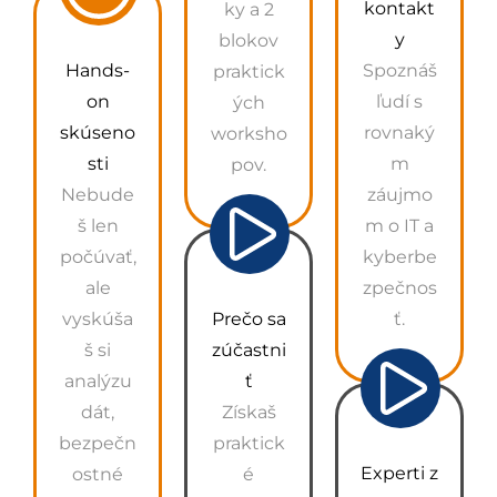
kontakt
ky a 2
y
blokov
Hands-
Spoznáš
praktick
on
ľudí s
ých
skúseno
rovnaký
worksho
sti
m
pov.
Nebude
záujmo
š len
m o IT a
počúvať,
kyberbe
ale
zpečnos
vyskúša
Prečo sa
ť.
š si
zúčastni
analýzu
ť
dát,
Získaš
bezpečn
praktick
Experti z
ostné
é