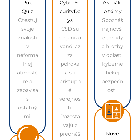
Pub
CyberSe
Aktuáln
Quiz
curityDa
e témy
Otestuj
ys
Spoznáš
svoje
CSD sú
najnovši
znalosti
organizo
e trendy
v
vané raz
a hrozby
neformá
za
v oblasti
lnej
polroka
kyberne
atmosfé
a sú
tickej
re a
prístupn
bezpečn
zabav sa
é
osti.
s
verejnos
ostatný
ti.
mi.
Pozostá
vajú z
Nové
prednáš