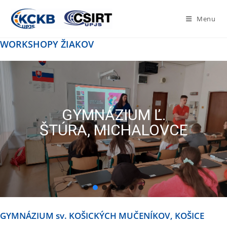
Menu
WORKSHOPY
ŽIAKOV
GYMNÁZIUM Ľ.
ŠTÚRA, MICHALOVCE
GYMNÁZIUM
sv. KOŠICKÝCH MUČENÍKOV, KOŠICE