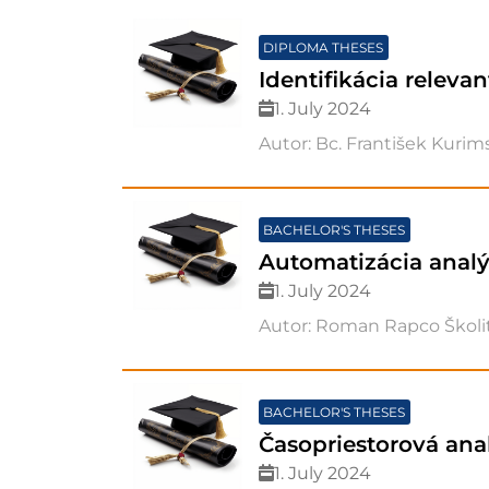
DIPLOMA THESES
Identifikácia releva
1. July 2024
Autor: Bc. František Kurims
BACHELOR'S THESES
Automatizácia anal
1. July 2024
Autor: Roman Rapco Školit
BACHELOR'S THESES
Časopriestorová ana
1. July 2024