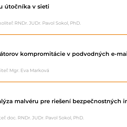
u útočníka v sieti
oliteľ: RNDr. JUDr. Pavol Sokol, PhD.
átorov kompromitácie v podvodných e-mai
iteľ: Mgr. Eva Marková
lýza malvéru pre riešení bezpečnostných i
eľ: doc. RNDr. JUDr. Pavol Sokol, PhD.