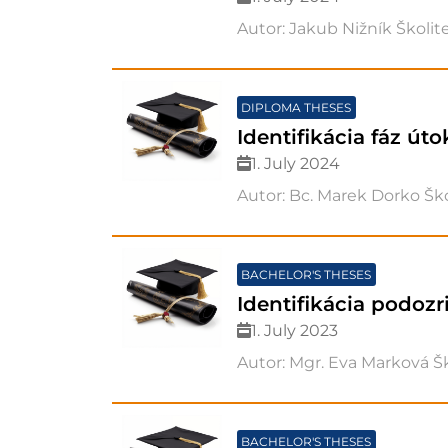
Autor: Jakub Nižník Školit
DIPLOMA THESES
Identifikácia fáz úto
1. July 2024
Autor: Bc. Marek Dorko Ško
BACHELOR'S THESES
Identifikácia podoz
1. July 2023
Autor: Mgr. Eva Marková Šk
BACHELOR'S THESES