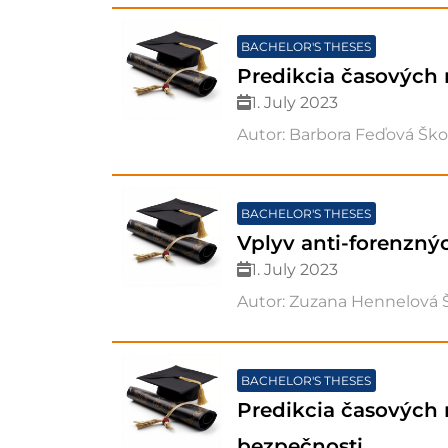
BACHELOR'S THESES
Predikcia časových 
1. July 2023
Autor: Barbora Feďová Škol
BACHELOR'S THESES
Vplyv anti-forenzný
1. July 2023
Autor: Zuzana Hennelová Š
BACHELOR'S THESES
Predikcia časových 
bezpečnosti