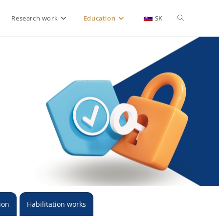
Research work
Education
SK
ion
Habilitation works