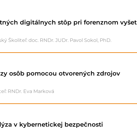
ntných digitálnych stôp pri forenznom vyše
ký Školiteľ: doc. RNDr. JUDr. Pavol Sokol, PhD.
ýzy osôb pomocou otvorených zdrojov
eľ: RNDr. Eva Marková
lýza v kybernetickej bezpečnosti