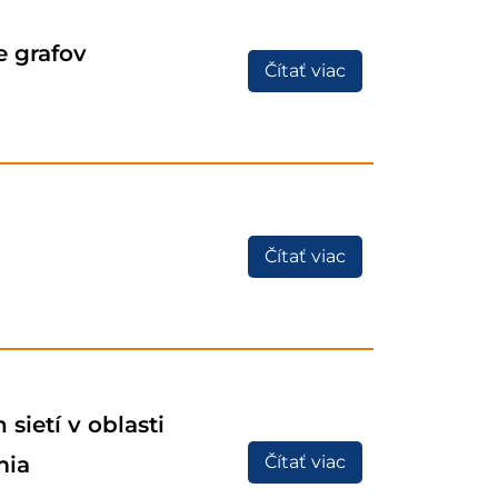
e grafov
Čítať viac
Čítať viac
sietí v oblasti
mia
Čítať viac