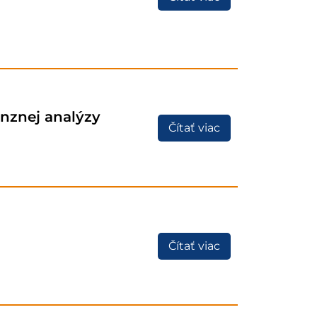
enznej analýzy
Čítať viac
Čítať viac