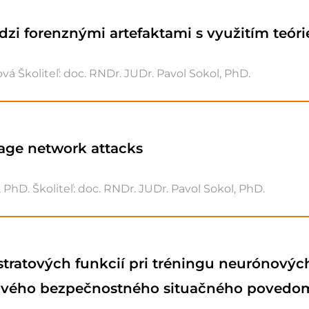
zi forenznými artefaktami s využitím teóri
vá Školiteľ: doc. RNDr. JUDr. Pavol Sokol, PhD.
tage network attacks
 PhD. Školiteľ: doc. RNDr. JUDr. Pavol Sokol, PhD.
tratových funkcií pri tréningu neurónových 
ového bezpečnostného situačného povedo