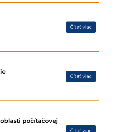
Čítať viac
ie
Čítať viac
blasti počítačovej
Čítať viac