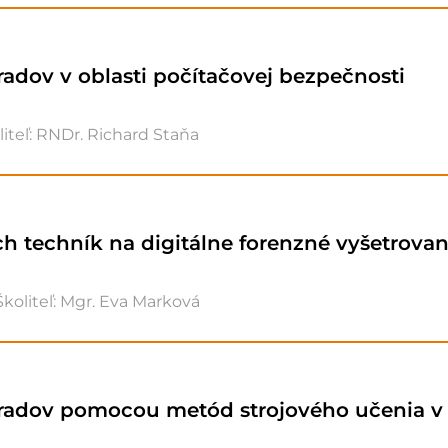
radov v oblasti počítačovej bezpečnosti
iteľ: RNDr. Richard Staňa
ch techník na digitálne forenzné vyšetrovan
koliteľ: Mgr. Eva Marková
radov pomocou metód strojového učenia v o