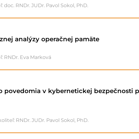
eľ: doc. RNDr. JUDr. Pavol Sokol, PhD.
znej analýzy operačnej pamäte
ľ: RNDr. Eva Marková
ho povedomia v kybernetickej bezpečnost
oliteľ: RNDr. JUDr. Pavol Sokol, PhD.