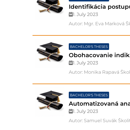
Identifikácia postup
1. July 2023
Autor: Mgr. Eva Marková Šk
BACHELOR'S THESES
Obohacovanie indik
1. July 2023
Autor: Monika Rapavá Škol
BACHELOR'S THESES
Automatizovaná ana
1. July 2023
Autor: Samuel Suvák Školit