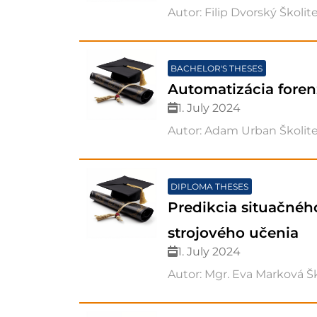
Autor: Filip Dvorský Školit
BACHELOR'S THESES
Automatizácia foren
1. July 2024
Autor: Adam Urban Školite
DIPLOMA THESES
Predikcia situačné
strojového učenia
1. July 2024
Autor: Mgr. Eva Marková Šk