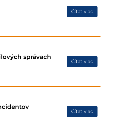
Čítať viac
lových správach
Čítať viac
ncidentov
Čítať viac