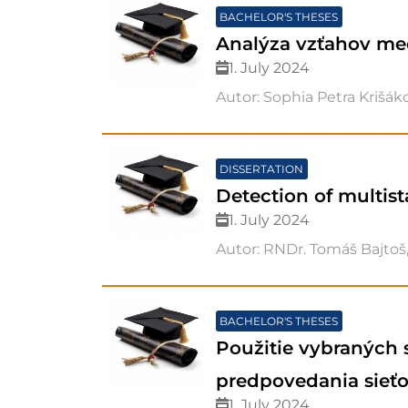
BACHELOR'S THESES
Analýza vzťahov med
1. July 2024
Autor: Sophia Petra Krišáko
DISSERTATION
Detection of multis
1. July 2024
Autor: RNDr. Tomáš Bajtoš,
BACHELOR'S THESES
Použitie vybraných s
predpovedania sieť
1. July 2024