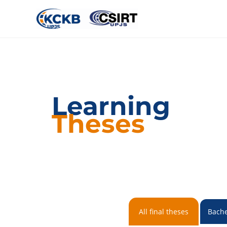
Learning
Theses
All final theses
Bache