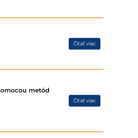
Čítať viac
i pomocou metód
Čítať viac