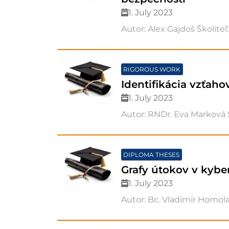
1. July 2023
Autor: Alex Gajdoš Školite
RIGOROUS WORK
Identifikácia vzťaho
1. July 2023
Autor: RNDr. Eva Marková Š
DIPLOMA THESES
Grafy útokov v kybe
1. July 2023
Autor: Bc. Vladimír Homola 