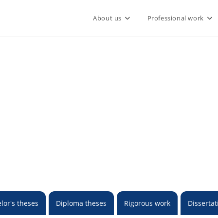
About us
Professional work
lor's theses
Diploma theses
Rigorous work
Dissertat