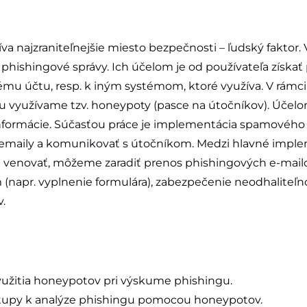
žíva najzraniteľnejšie miesto bezpečnosti – ľudský faktor
 phishingové správy. Ich účelom je od používateľa získať
u účtu, resp. k iným systémom, ktoré využíva. V rámc
u využívame tzv. honeypoty (pasce na útočníkov). Účelo
h informácie. Súčasťou práce je implementácia spamovéh
 emaily a komunikovať s útočníkom. Medzi hlavné impl
ci venovať, môžeme zaradiť prenos phishingových e-mailo
(napr. vyplnenie formulára), zabezpečenie neodhaliteľn
v.
yužitia honeypotov pri výskume phishingu.
stupy k analýze phishingu pomocou honeypotov.