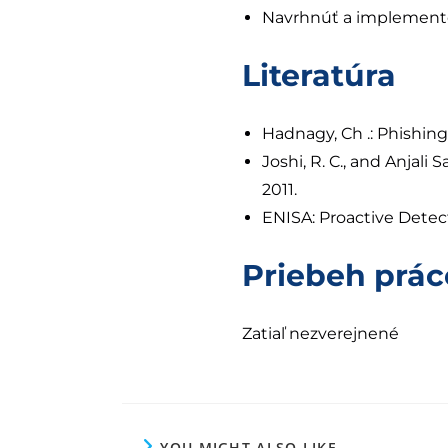
Navrhnúť a implemento
Literatúra
Hadnagy, Ch .: Phishing
Joshi, R. C., and Anjal
2011.
ENISA: Proactive Detect
Priebeh prác
Zatiaľ nezverejnené
YOU MIGHT ALSO LIKE