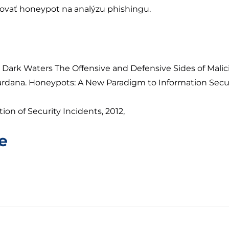
vať honeypot na analýzu phishingu.
 Dark Waters The Offensive and Defensive Sides of Malici
i Sardana. Honeypots: A New Paradigm to Information Secur
ion of Security Incidents, 2012,
e