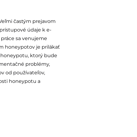
. Veľmi častým prejavom
 prístupové údaje k e-
i práce sa venujeme
m honeypotov je prilákať
o honeypotu, ktorý bude
ementačné problémy,
v od používateľov,
osti honeypotu a