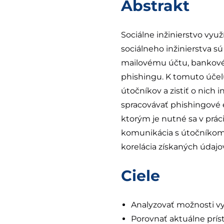
Abstrakt
Sociálne inžinierstvo vyu
sociálneho inžinierstva sú
mailovému účtu, bankovém
phishingu. K tomuto účel
útočníkov a zistiť o nic
spracovávať phishingové
ktorým je nutné sa v prá
komunikácia s útočníkom 
korelácia získaných údajo
Ciele
Analyzovať možnosti v
Porovnať aktuálne prí