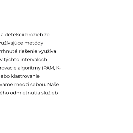
a detekcii hrozieb zo
využívajúce metódy
vrhnuté riešenie využíva
v týchto intervaloch
rovacie algoritmy (PAM, K-
lebo klastrovanie
návame medzi sebou. Naše
ného odmietnutia služieb