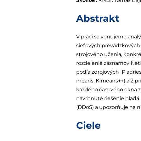
Školiteľ:
RNDr. Tomáš Baj
Abstrakt
V práci sa venujeme anal
sieťových prevádzkových 
strojového učenia, konkré
rozdelenie záznamov NetF
podľa zdrojových IP adrie
means, K-means++) a 2 prí
každého časového okna zv
navrhnuté riešenie hľadá
(DDoS) a upozorňuje na n
Ciele