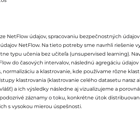
toš
ýze NetFlow údajov, spracovaniu bezpečnostných údajov 
údajov NetFlow. Na tieto potreby sme navrhli riešenie 
tne typu učenia bez učiteľa (unsupervised learning). Na
low do časových intervalov, následnú agregáciu údajov 
s, normalizáciu a klastrovanie, kde používame rôzne klast
stupy klastrovania (klastrovanie celého datasetu naraz a
lášť) a ich výsledky následne aj vizualizujeme a porov
 podozrivé záznamy o toku, konkrétne útok distribuova
ich s vysokou mierou úspešnosti.