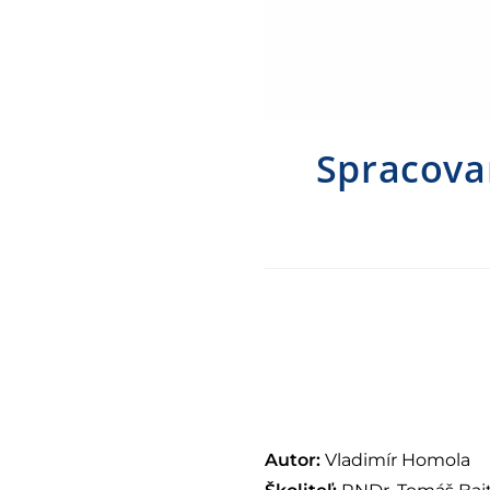
Spracova
Autor:
Vladimír Homola