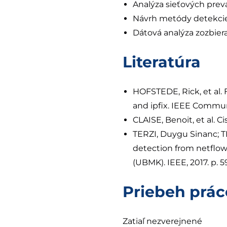
Analýza sieťových prev
Návrh metódy detekcie 
Dátová analýza zozbier
Literatúra
HOFSTEDE, Rick, et al.
and ipfix. IEEE Communi
CLAISE, Benoit, et al. 
TERZI, Duygu Sinanc; T
detection from netflow
(UBMK). IEEE, 2017. p. 5
Priebeh prác
Zatiaľ nezverejnené