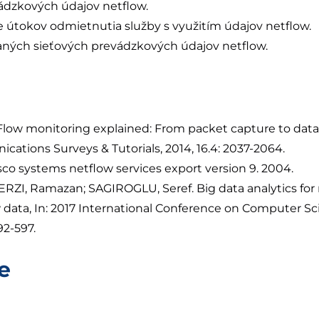
ádzkových údajov netflow.
útokov odmietnutia služby s využitím údajov netflow.
aných sieťových prevádzkových údajov netflow.
 Flow monitoring explained: From packet capture to data
cations Surveys & Tutorials, 2014, 16.4: 2037-2064.
Cisco systems netflow services export version 9. 2004.
ERZI, Ramazan; SAGIROGLU, Seref. Big data analytics fo
 data, In: 2017 International Conference on Computer S
92-597.
e