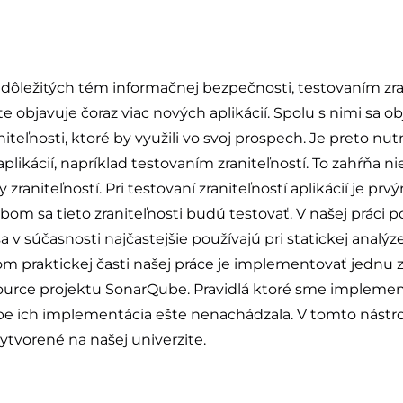
 dôležitých tém informačnej bezpečnosti, testovaním zrani
 objavuje čoraz viac nových aplikácií. Spolu s nimi sa ob
aniteľnosti, ktoré by využili vo svoj prospech. Je preto n
aplikácií, napríklad testovaním zraniteľností. To zahŕňa 
 zraniteľností. Pri testovaní zraniteľností aplikácií je p
m sa tieto zraniteľnosti budú testovať. V našej práci 
a v súčasnosti najčastejšie používajú pri statickej analýz
m praktickej časti našej práce je implementovať jednu 
ource projektu SonarQube. Pravidlá ktoré sme implemento
be ich implementácia ešte nenachádzala. V tomto nástroj
 vytvorené na našej univerzite.