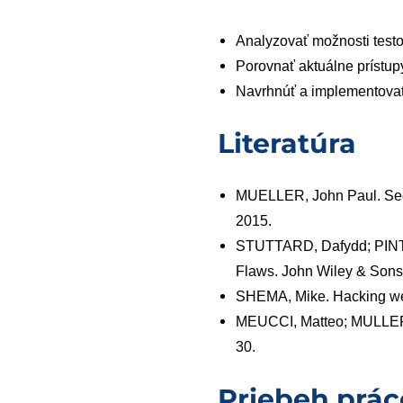
Analyzovať možnosti testov
Porovnať
aktuálne
prístup
Navrhnúť a implementovať
Literatúra
MUELLER, John Paul. Secu
2015.
STUTTARD,
Dafydd;
PIN
Flaws. John Wiley &
Sons
SHEMA,
Mike.
Hacking
w
MEUCCI, Matteo; MULLER
30.
Priebeh prác