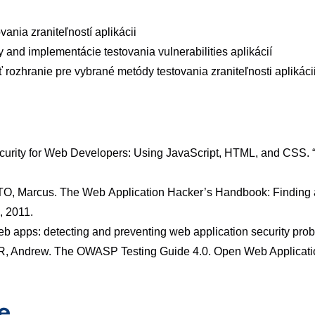
ania zraniteľností aplikácii
y
and
implementácie
testovania
vulnerabilities
aplikácií
 rozhranie pre vybrané metódy testovania
zraniteľnosti aplikáci
rity for Web Developers: Using JavaScript,
HTML, and CSS. “ 
TO,
Marcus.
The
Web
Application
Hacker’s Handbook: Finding a
, 2011.
eb
apps:
detecting
and
preventing
web
application security pr
, Andrew. The OWASP Testing Guide 4.0.
Open Web Applicatio
e