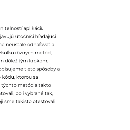
teľností aplikácií.
javujú útočníci hľadajúci
utné neustále odhaľovať a
niekoľko rôznych metód,
rvým dôležitým krokom,
popisujeme tieto spôsoby a
e kódu, ktorou sa
z týchto metód a takto
vali, boli vybrané tak,
i sme takisto otestovali