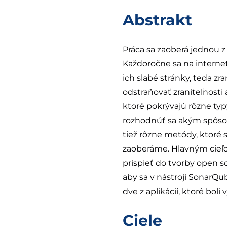
Abstrakt
Práca sa zaoberá jednou z
Každoročne sa na internete
ich slabé stránky, teda zr
odstraňovať zraniteľnosti 
ktoré pokrývajú rôzne typy
rozhodnúť sa akým spôsobo
tiež rôzne metódy, ktoré s
zaoberáme. Hlavným cieľo
prispieť do tvorby open s
aby sa v nástroji SonarQu
dve z aplikácií, ktoré boli
Ciele