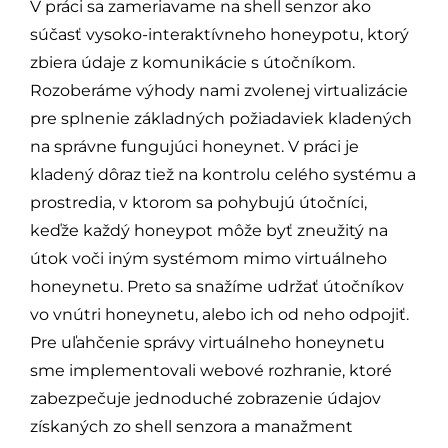
V práci sa zameriavame na shell senzor ako
súčasť vysoko-interaktívneho honeypotu, ktorý
zbiera údaje z komunikácie s útočníkom.
Rozoberáme výhody nami zvolenej virtualizácie
pre splnenie základných požiadaviek kladených
na správne fungujúci honeynet. V práci je
kladený dôraz tiež na kontrolu celého systému a
prostredia, v ktorom sa pohybujú útočníci,
keďže každý honeypot môže byť zneužitý na
útok voči iným systémom mimo virtuálneho
honeynetu. Preto sa snažíme udržať útočníkov
vo vnútri honeynetu, alebo ich od neho odpojiť.
Pre uľahčenie správy virtuálneho honeynetu
sme implementovali webové rozhranie, ktoré
zabezpečuje jednoduché zobrazenie údajov
získaných zo shell senzora a manažment