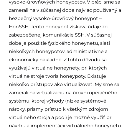
vysoko-úrovňových honeypotov. V práci sme sa
zamerali na v súčasnej dobe najviac používaný a
bezpečný vysoko-úrovňový honeypot –
HonSSH. Tento honeypot získava údaje zo
zabezpečenej komunikácie SSH. V súčasnej
dobe je použitie fyzického honeynetu, sieti
niekoľkých honeypotov, administratívne a
ekonomicky nákladné. Z tohto dôvodu sa
využívajú virtuálne honeynety, pri ktorých
virtuálne stroje tvoria honeypoty. Existuje
niekoľko prístupov ako virtualizovať. My sme sa
zamerali na virtualizáciu na úrovni operačného
systému, ktorej výhody (nízke systémové
nároky, priamy prístup k všetkým zdrojom
virtuálneho stroja a pod.) je možné využiť pri
návrhu a implementácii virtuálneho honeynetu.