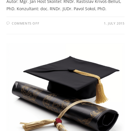
Autor: Mgr. Ján Host Školiteľ: RNDr. Rastislav Krivoš-Belluš,
PhD. Konzultant: doc. RNDr. JUDr. Pavol Sokol, PhD.
COMMENTS OFF
1. JULY 2015