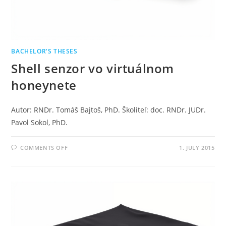
BACHELOR'S THESES
Shell senzor vo virtuálnom
honeynete
Autor: RNDr. Tomáš Bajtoš, PhD. Školiteľ: doc. RNDr. JUDr.
Pavol Sokol, PhD.
COMMENTS OFF
1. JULY 2015