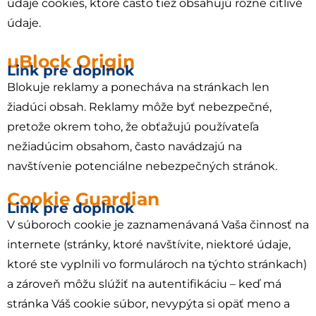
údaje cookies, ktoré často tiež obsahujú rôzne citlivé
údaje.
uBlock Origin
Link pre doplnok
Blokuje reklamy a ponecháva na stránkach len
žiadúci obsah. Reklamy môže byť nebezpečné,
pretože okrem toho, že obťažujú používateľa
nežiadúcim obsahom, často navádzajú na
navštívenie potenciálne nebezpečných stránok.
Cookie Guardian
Link pre doplnok
V súboroch cookie je zaznamenávaná Vaša činnosť na
internete (stránky, ktoré navštívite, niektoré údaje,
ktoré ste vyplnili vo formulároch na týchto stránkach)
a zároveň môžu slúžiť na autentifikáciu – keď má
stránka Váš cookie súbor, nevypýta si opäť meno a