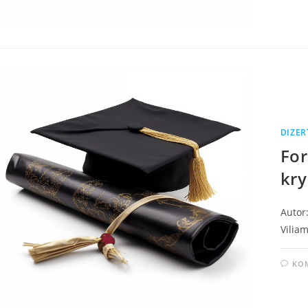
DIZER
For
kry
Autor:
Viliam
KO