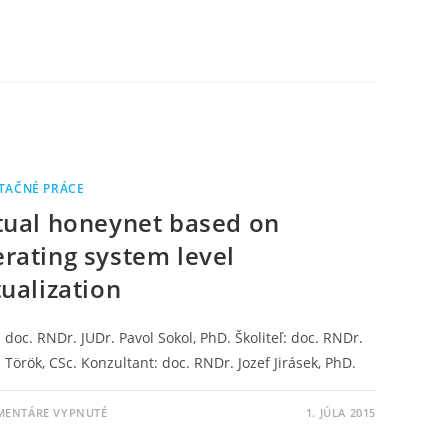
TAČNÉ PRÁCE
tual honeynet based on
rating system level
tualization
 doc. RNDr. JUDr. Pavol Sokol, PhD. Školiteľ: doc. RNDr.
Török, CSc. Konzultant: doc. RNDr. Jozef Jirásek, PhD.
MENTÁRE VYPNUTÉ
1. JÚLA 2015