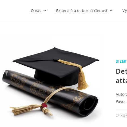
O nás
Expertná a odborná činnosť
Vý
DIZER
Det
att
Autor:
Pavol 
KO