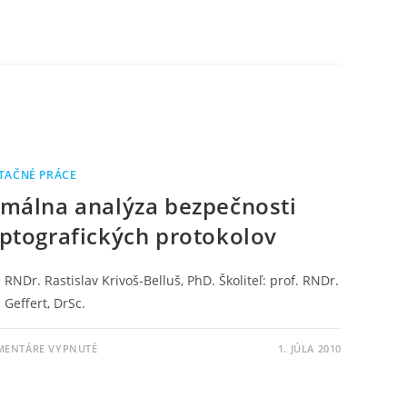
TAČNÉ PRÁCE
málna analýza bezpečnosti
ptografických protokolov
 RNDr. Rastislav Krivoš-Belluš, PhD. Školiteľ: prof. RNDr.
 Geffert, DrSc.
MENTÁRE VYPNUTÉ
1. JÚLA 2010