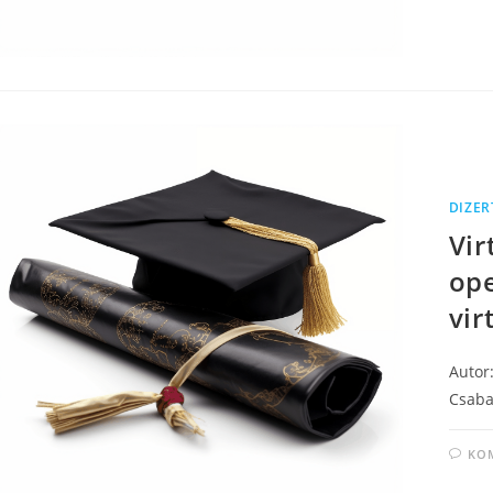
DIZER
Vir
ope
vir
Autor:
Csaba 
KO