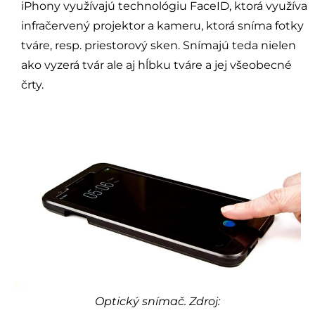
iPhony využívajú technológiu FaceID, ktorá využíva
infračervený projektor a kameru, ktorá sníma fotky
tváre, resp. priestorový sken. Snímajú teda nielen
ako vyzerá tvár ale aj hĺbku tváre a jej všeobecné
črty.
Optický snímač. Zdroj: