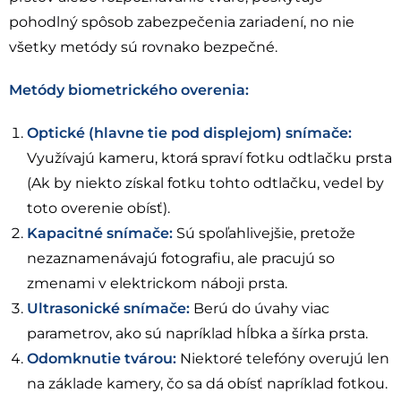
pohodlný spôsob zabezpečenia zariadení, no nie
všetky metódy sú rovnako bezpečné.
Metódy biometrického overenia:
Optické (hlavne tie pod displejom) snímače:
Využívajú kameru, ktorá spraví fotku odtlačku prsta
(Ak by niekto získal fotku tohto odtlačku, vedel by
toto overenie obísť).
Kapacitné snímače:
Sú spoľahlivejšie, pretože
nezaznamenávajú fotografiu, ale pracujú so
zmenami v elektrickom náboji prsta.
Ultrasonické snímače:
Berú do úvahy viac
parametrov, ako sú napríklad hĺbka a šírka prsta.
Odomknutie tvárou:
Niektoré telefóny overujú len
na základe kamery, čo sa dá obísť napríklad fotkou.