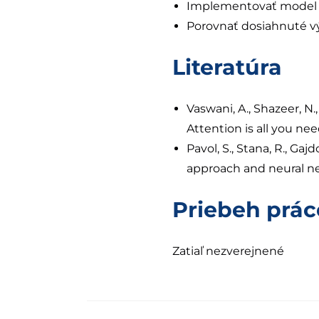
Implementovať model n
Porovnať dosiahnuté vý
Literatúra
Vaswani, A., Shazeer, N., 
Attention is all you nee
Pavol, S., Stana, R., Ga
approach and neural ne
Priebeh prác
Zatiaľ nezverejnené