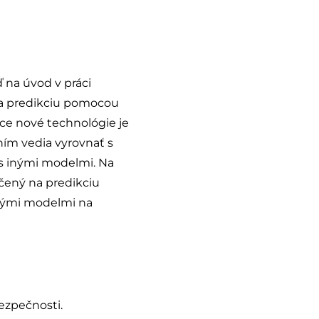
 na úvod v práci
na predikciu pomocou
úce nové technológie je
ním vedia vyrovnať s
í s inými modelmi. Na
čený na predikciu
inými modelmi na
ezpečnosti.