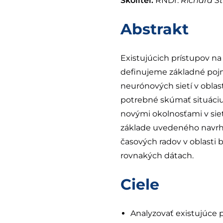
Školiteľ:
RNDr.
Richard S
Abstrakt
Existujúcich prístupov n
definujeme základné pojm
neurónových sietí v oblas
potrebné skúmať situáciu 
novými okolnosťami v siet
základe uvedeného navrhn
časových radov v oblasti
rovnakých dátach.
Ciele
Analyzovať existujúce p