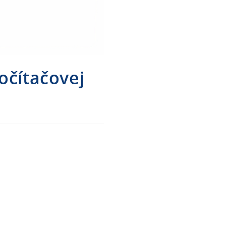
očítačovej