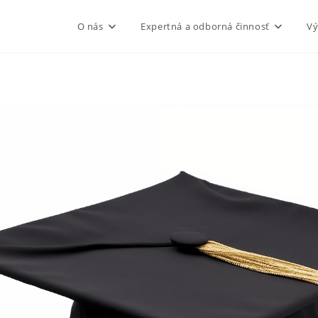
O nás
Expertná a odborná činnosť
Vý