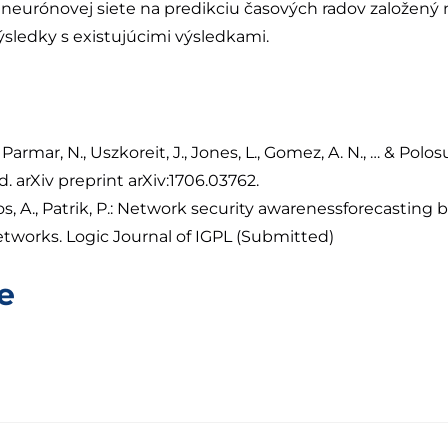
eurónovej siete na predikciu časových radov založený 
sledky s existujúcimi výsledkami.
Parmar, N., Uszkoreit, J., Jones, L., Gomez, A. N., … & Polosu
d. arXiv preprint arXiv:1706.03762.
jdos, A., Patrik, P.: Network security awarenessforecasting 
tworks. Logic Journal of IGPL (Submitted)
e