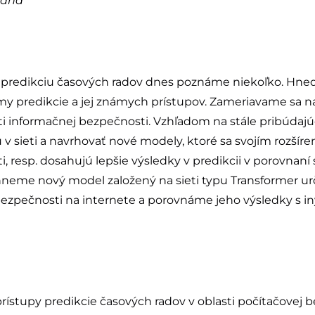
taňa
a predikciu časových radov dnes poznáme niekoľko. Hneď
y predikcie a jej známych prístupov. Zameriavame sa 
ti informačnej bezpečnosti. Vzhľadom na stále pribúdaj
v sieti a navrhovať nové modely, ktoré sa svojím rozšíre
i, resp. dosahujú lepšie výsledky v predikcii v porovnan
eme nový model založený na sieti typu Transformer ur
 bezpečnosti na internete a porovnáme jeho výsledky s 
rístupy predikcie časových radov v oblasti počítačovej b