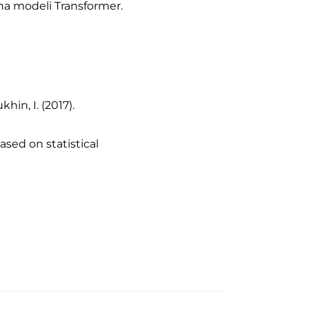
na modeli Transformer.
khin, I. (2017).
based on statistical